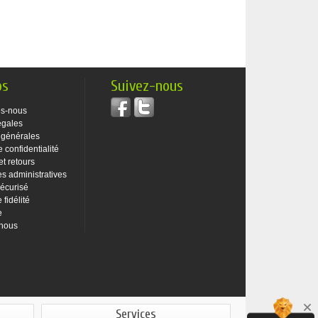
os
Suivez-nous
s-nous
égales
 générales
e confidentialité
et retours
 administratives
écurisé
fidélité
e
-nous
Services