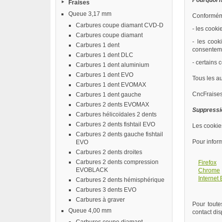
Pourquoi 
Fraises
Queue 3,17 mm
Conformém
Carbures coupe diamant CVD-D
- les cooki
Carbures coupe diamant
- les cook
Carbures 1 dent
consentem
Carbures 1 dent DLC
- certains
Carbures 1 dent aluminium
Carbures 1 dent EVO
Tous les a
Carbures 1 dent EVOMAX
CncFraises
Carbures 1 dent gauche
Carbures 2 dents EVOMAX
Suppressio
Carbures hélicoïdales 2 dents
Carbures 2 dents fishtail EVO
Les cookies
Carbures 2 dents gauche fishtail
Pour inform
EVO
Carbures 2 dents droites
Carbures 2 dents compression
Firefox
EVOBLACK
Chrome
Internet 
Carbures 2 dents hémisphérique
Carbures 3 dents EVO
Carbures à graver
Pour toute
Queue 4,00 mm
contact dis