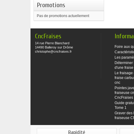
Promotions
Pas de promotions actuellement
CncFraises
Informa
14 rue Pierre Blanchard
Foire aux q
14490 Balleroy sur Drôme
christophe@cncfraises.fr
Caractéristi
Les paramè
Déterminer 
d'une fraise
Le fraisage
fraise carbu
cnc
Pointes jave
fraiseuse cn
CncFraises
Guide gratu
Tome 1
Graver des 
fraiseuse 
Rapidité