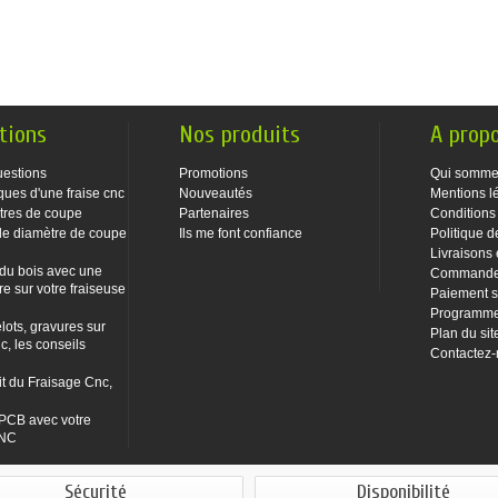
tions
Nos produits
A prop
uestions
Promotions
Qui somme
ques d'une fraise cnc
Nouveautés
Mentions l
tres de coupe
Partenaires
Conditions
le diamètre de coupe
Ils me font confiance
Politique d
Livraisons 
 du bois avec une
Commandes
re sur votre fraiseuse
Paiement s
Programme 
lots, gravures sur
Plan du sit
c, les conseils
Contactez
it du Fraisage Cnc,
PCB avec votre
CNC
Sécurité
Disponibilité