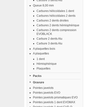
Carbure 3 dents Alu
Queue 8,00 mm
Carbures hélicoïdales 1 dent
Carbures hélicoïdales 2 dents
Carbures 2 dents droites
Carbures 2 dents hémisphérique
Carbures 2 dents compression
EVOBLACK
Carbure 2 dents Alu
Carbure 3 dents Alu
A plaquettes bois
A plaquettes
1 dent
Hémisphérique
Plaquettes
Packs
Gravure
Pointes javelots
Pointes javelots EVO
Pointes javelots prismatiques EVO
Pointes javelots 1 dent EVOMAX