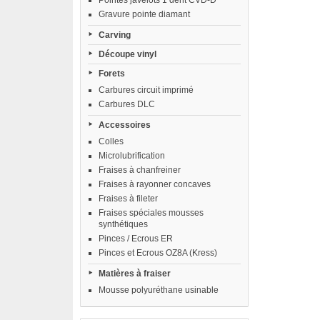
Pointes javelots 1 dent CVD-D
Gravure pointe diamant
Carving
Découpe vinyl
Forets
Carbures circuit imprimé
Carbures DLC
Accessoires
Colles
Microlubrification
Fraises à chanfreiner
Fraises à rayonner concaves
Fraises à fileter
Fraises spéciales mousses
synthétiques
Pinces / Ecrous ER
Pinces et Ecrous OZ8A (Kress)
Matières à fraiser
Mousse polyuréthane usinable