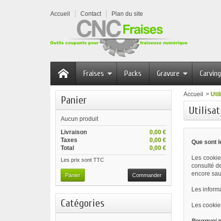
Accueil
Contact
Plan du site
Fraises
Packs
Gravure
Carving
Accueil
>
Uti
Panier
Utilisa
Aucun produit
Livraison
0,00 €
Taxes
0,00 €
Que sont l
Total
0,00 €
Les cookie
Les prix sont TTC
consulté de
encore sau
Panier
Commander
Les informa
Catégories
Les cookies