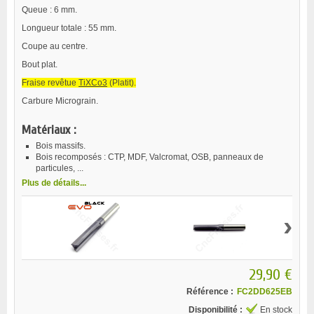
Queue : 6 mm.
Longueur totale : 55 mm.
Coupe au centre.
Bout plat.
Fraise revêtue
TiXCo3
(Platit).
Carbure Micrograin.
Matériaux :
Bois massifs.
Bois recomposés : CTP, MDF, Valcromat, OSB, panneaux de
particules, ...
Plus de détails...
›
29,90 €
Référence :
FC2DD625EB
Disponibilité :
En stock