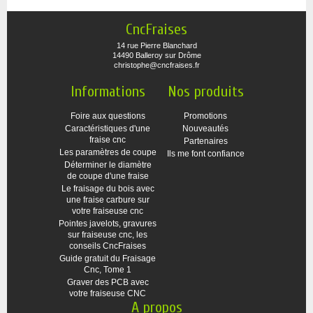
CncFraises
14 rue Pierre Blanchard
14490 Balleroy sur Drôme
christophe@cncfraises.fr
Informations
Nos produits
Foire aux questions
Promotions
Caractéristiques d'une
Nouveautés
fraise cnc
Partenaires
Les paramètres de coupe
Ils me font confiance
Déterminer le diamètre
de coupe d'une fraise
Le fraisage du bois avec
une fraise carbure sur
votre fraiseuse cnc
Pointes javelots, gravures
sur fraiseuse cnc, les
conseils CncFraises
Guide gratuit du Fraisage
Cnc, Tome 1
Graver des PCB avec
votre fraiseuse CNC
A propos