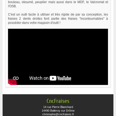
bouleau, okoumé, peuplier mais aussi dans le MDF, le Valcromat et
l'OSB.
C'est un outil facile à utiliser et très rigide de par sa conception, les
fraises 2 dents droites font partie des fraises "incontournables" à
posséder dans votre magasin d'outil !
CncFraises
14 rue Pierre Blanchard
14490 Balleroy sur Drôme
christophe@cncfraises.fr